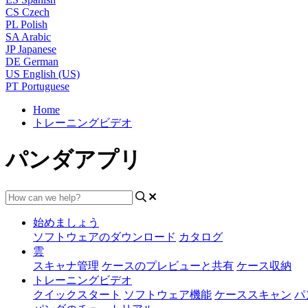
CS
Czech
PL
Polish
SA
Arabic
JP
Japanese
DE
German
US
English (US)
PT
Portuguese
Home
トレーニングビデオ
パンダアプリ
始めましょう
ソフトウェアのダウンロード
カタログ
雲
スキャナ管理
ケースのプレビューと共有
ケース収納
トレーニングビデオ
クイックスタート
ソフトウェア機能
ケーススキャン
パ