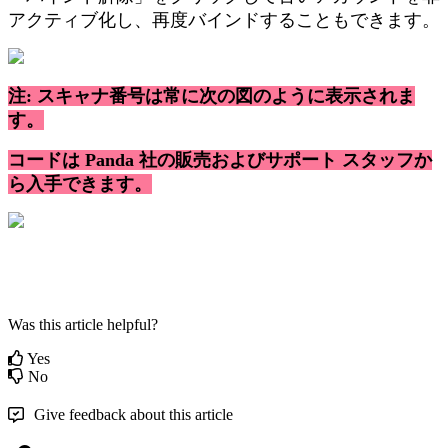
ア
ク
テ
ィ
ブ
化
し
、
再
度
バ
イ
ン
ド
す
る
こ
と
も
で
き
ま
す
。
注
:
ス
キ
ャ
ナ
番
号
は
常
に
次
の
図
の
よ
う
に
表
示
さ
れ
ま
す
。
コ
ー
ド
は
Panda
社
の
販
売
お
よ
び
サ
ポ
ー
ト
ス
タ
ッ
フ
か
ら
入
手
で
き
ま
す
。
Was this article helpful?
Yes
No
Give feedback about this article