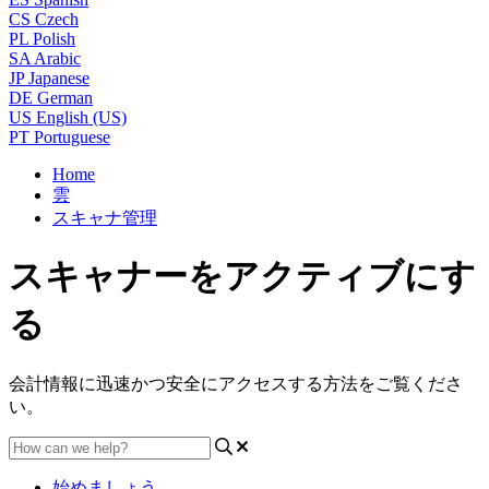
CS
Czech
PL
Polish
SA
Arabic
JP
Japanese
DE
German
US
English (US)
PT
Portuguese
Home
雲
スキャナ管理
スキャナーをアクティブにす
る
会計情報に迅速かつ安全にアクセスする方法をご覧くださ
い。
始めましょう