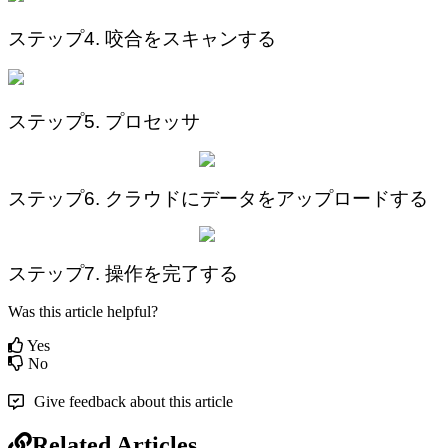
ス
テ
ッ
プ
4
.
咬
合
を
ス
キ
ャ
ン
す
る
ス
テ
ッ
プ
5
.
プ
ロ
セ
ッ
サ
ス
テ
ッ
プ
6
.
ク
ラ
ウ
ド
に
デ
ー
タ
を
ア
ッ
プ
ロ
ー
ド
す
る
ス
テ
ッ
プ
7
.
操
作
を
完
了
す
る
Was this article helpful?
Yes
No
Give feedback about this article
Related Articles