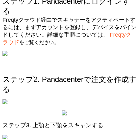
ス
テ
ッ
プ
1
.
Pandacenter
に
ロ
グ
イ
ン
す
る
Freqty
ク
ラ
ウ
ド
経
由
で
ス
キ
ャ
ナ
ー
を
ア
ク
テ
ィ
ベ
ー
ト
す
る
に
は
、
ま
ず
ア
カ
ウ
ン
ト
を
登
録
し
、
デ
バ
イ
ス
を
バ
イ
ン
ド
し
て
く
だ
さ
い
。
詳
細
な
手
順
に
つ
い
て
は
、
Freqty
ク
ラ
ウ
ド
を
ご
覧
く
だ
さ
い
。
ス
テ
ッ
プ
2
.
Pandacenter
で
注
文
を
作
成
す
る
ス
テ
ッ
プ
3
.
上
顎
と
下
顎
を
ス
キ
ャ
ン
す
る