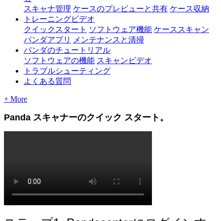
スキャナ管理
ケースのプレビューと共有
ケース収納
トレーニングビデオ
クイックスタート
ソフトウェア機能
ケーススキャン
パンダアプリ
メンテナンスと清掃
パンダのチュートリアル
ソフトウェアの機能
スキャンビデオ
トラブルシューティング
よくある質問
+ More
Panda
ス
キ
ャ
ナ
ー
の
ク
イ
ッ
ク
ス
タ
ー
ト
。