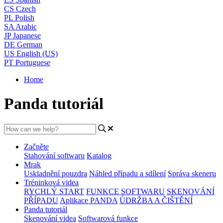
CS
Czech
PL
Polish
SA
Arabic
JP
Japanese
DE
German
US
English (US)
PT
Portuguese
Home
Panda tutoriál
Začněte
Stahování softwaru
Katalog
Mrak
Uskladnění pouzdra
Náhled případu a sdílení
Správa skeneru
Tréninková videa
RYCHLÝ START
FUNKCE SOFTWARU
SKENOVÁNÍ
PŘÍPADU
Aplikace PANDA
ÚDRŽBA A ČIŠTĚNÍ
Panda tutoriál
Skenování videa
Softwarová funkce