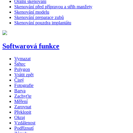
Orální skenování
Skenování před přípravou a střih manžety
Skenování modelu
Skenování preparace zubů
Skenování pouzdra implantátu
Softwarová funkce
Vymazat
Štětec
Polygon
Vrátit zpět
Čistý
Fotografie
Barva
Zachyťte
Měření
Zarovnat
Překlopit
Okraj
Vzdálenost
Podříznutí