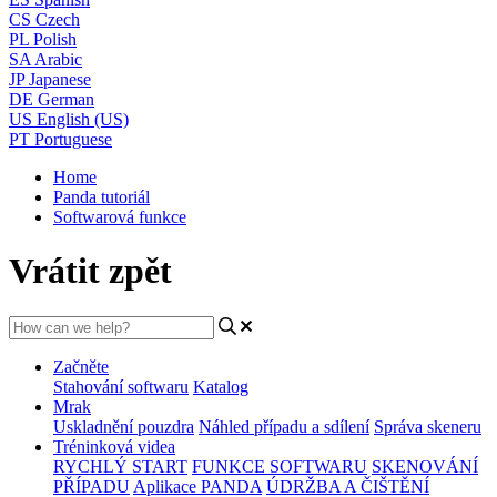
CS
Czech
PL
Polish
SA
Arabic
JP
Japanese
DE
German
US
English (US)
PT
Portuguese
Home
Panda tutoriál
Softwarová funkce
Vrátit zpět
Začněte
Stahování softwaru
Katalog
Mrak
Uskladnění pouzdra
Náhled případu a sdílení
Správa skeneru
Tréninková videa
RYCHLÝ START
FUNKCE SOFTWARU
SKENOVÁNÍ
PŘÍPADU
Aplikace PANDA
ÚDRŽBA A ČIŠTĚNÍ