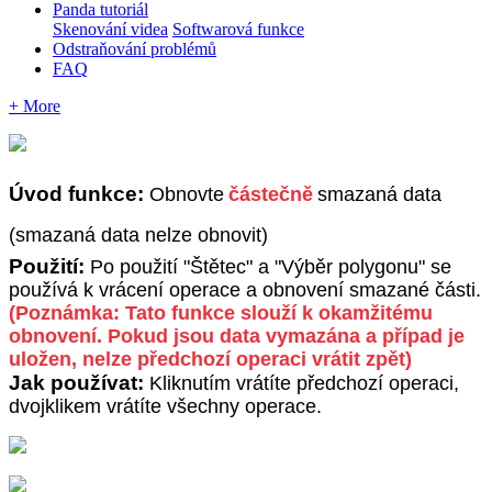
Panda tutoriál
Skenování videa
Softwarová funkce
Odstraňování problémů
FAQ
+ More
Ú
vod
funkce
:
Obnovte
č
á
ste
č
n
ě
smazan
á
data
(
smazan
á
data
nelze
obnovit
)
Pou
ž
it
í
:
Po
pou
ž
it
í
"
Š
t
ě
tec
"
a
"
V
ý
b
ě
r
polygonu
"
se
pou
ž
í
v
á
k
vr
á
cen
í
operace
a
obnoven
í
smazan
é
č
á
sti
.
(
Pozn
á
mka
:
Tato
funkce
slou
ž
í
k
okam
ž
it
é
mu
obnoven
í
.
Pokud
jsou
data
vymaz
á
na
a
p
ř
í
pad
je
ulo
ž
en
,
nelze
p
ř
edchoz
í
operaci
vr
á
tit
zp
ě
t
)
Jak
pou
ž
í
vat
:
Kliknut
í
m
vr
á
t
í
te
p
ř
edchoz
í
operaci
,
dvojklikem
vr
á
t
í
te
v
š
echny
operace
.