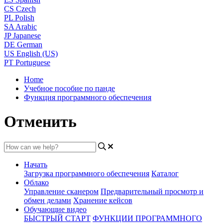
CS
Czech
PL
Polish
SA
Arabic
JP
Japanese
DE
German
US
English (US)
PT
Portuguese
Home
Учебное пособие по панде
Функция программного обеспечения
Отменить
Начать
Загрузка программного обеспечения
Каталог
Облако
Управление сканером
Предварительный просмотр и
обмен делами
Хранение кейсов
Обучающие видео
БЫСТРЫЙ СТАРТ
ФУНКЦИИ ПРОГРАММНОГО