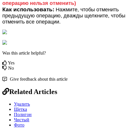
о
п
е
р
а
ц
и
ю
н
е
л
ь
з
я
о
т
м
е
н
и
т
ь
)
К
а
к
и
с
п
о
л
ь
з
о
в
а
т
ь
:
Н
а
ж
м
и
т
е
,
ч
т
о
б
ы
о
т
м
е
н
и
т
ь
п
р
е
д
ы
д
у
щ
у
ю
о
п
е
р
а
ц
и
ю
,
д
в
а
ж
д
ы
щ
е
л
к
н
и
т
е
,
ч
т
о
б
ы
о
т
м
е
н
и
т
ь
в
с
е
о
п
е
р
а
ц
и
и
.
Was this article helpful?
Yes
No
Give feedback about this article
Related Articles
Удалить
Щетка
Полигон
Чистый
Фото