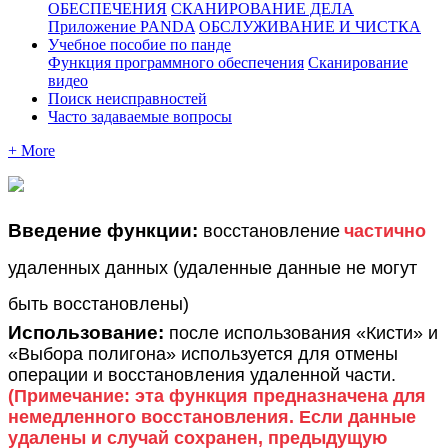
ОБЕСПЕЧЕНИЯ
СКАНИРОВАНИЕ ДЕЛА
Приложение PANDA
ОБСЛУЖИВАНИЕ И ЧИСТКА
Учебное пособие по панде
Функция программного обеспечения
Сканирование
видео
Поиск неисправностей
Часто задаваемые вопросы
+ More
В
в
е
д
е
н
и
е
ф
у
н
к
ц
и
и
:
в
о
с
с
т
а
н
о
в
л
е
н
и
е
ч
а
с
т
и
ч
н
о
у
д
а
л
е
н
н
ы
х
д
а
н
н
ы
х
(
у
д
а
л
е
н
н
ы
е
д
а
н
н
ы
е
н
е
м
о
г
у
т
б
ы
т
ь
в
о
с
с
т
а
н
о
в
л
е
н
ы
)
И
с
п
о
л
ь
з
о
в
а
н
и
е
:
п
о
с
л
е
и
с
п
о
л
ь
з
о
в
а
н
и
я
«
К
и
с
т
и
»
и
«
В
ы
б
о
р
а
п
о
л
и
г
о
н
а
»
и
с
п
о
л
ь
з
у
е
т
с
я
д
л
я
о
т
м
е
н
ы
о
п
е
р
а
ц
и
и
и
в
о
с
с
т
а
н
о
в
л
е
н
и
я
у
д
а
л
е
н
н
о
й
ч
а
с
т
и
.
(
П
р
и
м
е
ч
а
н
и
е
:
э
т
а
ф
у
н
к
ц
и
я
п
р
е
д
н
а
з
н
а
ч
е
н
а
д
л
я
н
е
м
е
д
л
е
н
н
о
г
о
в
о
с
с
т
а
н
о
в
л
е
н
и
я
.
Е
с
л
и
д
а
н
н
ы
е
у
д
а
л
е
н
ы
и
с
л
у
ч
а
й
с
о
х
р
а
н
е
н
,
п
р
е
д
ы
д
у
щ
у
ю