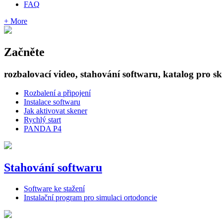
FAQ
+ More
Začněte
rozbalovací video, stahování softwaru, katalog pro s
Rozbalení a připojení
Instalace softwaru
Jak aktivovat skener
Rychlý start
PANDA P4
Stahování softwaru
Software ke stažení
Instalační program pro simulaci ortodoncie