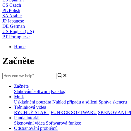
CS
Czech
PL
Polish
SA
Arabic
JP
Japanese
DE
German
US
English (US)
PT
Portuguese
Home
Začněte
Začněte
Stahování softwaru
Katalog
Mrak
Uskladnění pouzdra
Náhled případu a sdílení
Správa skeneru
Tréninková videa
RYCHLÝ START
FUNKCE SOFTWARU
SKENOVÁNÍ P
Panda tutoriál
Skenování videa
Softwarová funkce
Odstraňování problémů