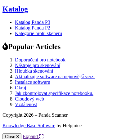
Katalog
Katalog Panda P3
Katalog Panda P2
Kategorie hrotu skeneru
Popular Articles
Doporučení pro notebook
Nástroje pro skenování
Hloubka skenování
Aktualizujte software na nejnovější verzi
Instalace softwaru
Okraj
Jak zkontrolovat specifikace notebooku.
Cloudový web
Vzdálenost
Copyright 2026 – Panda Scanner.
Knowledge Base Software
by Helpjuice
Expand
Close