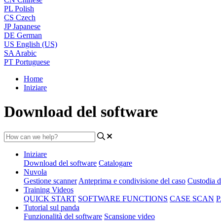
PL
Polish
CS
Czech
JP
Japanese
DE
German
US
English (US)
SA
Arabic
PT
Portuguese
Home
Iniziare
Download del software
Iniziare
Download del software
Catalogare
Nuvola
Gestione scanner
Anteprima e condivisione del caso
Custodia d
Training Videos
QUICK START
SOFTWARE FUNCTIONS
CASE SCAN
P
Tutorial sul panda
Funzionalità del software
Scansione video