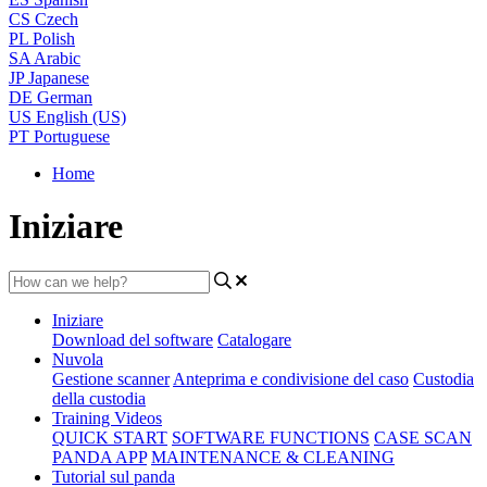
CS
Czech
PL
Polish
SA
Arabic
JP
Japanese
DE
German
US
English (US)
PT
Portuguese
Home
Iniziare
Iniziare
Download del software
Catalogare
Nuvola
Gestione scanner
Anteprima e condivisione del caso
Custodia
della custodia
Training Videos
QUICK START
SOFTWARE FUNCTIONS
CASE SCAN
PANDA APP
MAINTENANCE & CLEANING
Tutorial sul panda