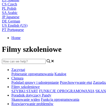
CS
Czech
PL
Polish
SA
Arabic
JP
Japanese
DE
German
US
English (US)
PT
Portuguese
Home
Filmy szkoleniowe
Zaczynaj
Pobieranie oprogramowania
Katalog
Chmura
Podgląd sprawy i udostępnianie
Przechowywanie etui
Zarządz
Filmy szkoleniowe
SZYBKI START
FUNKCJE OPROGRAMOWANIA
SKAN
Poradnik dotyczący Pandy
Skanowanie wideo
Funkcja oprogramowania
Rozwiązywanie problemów