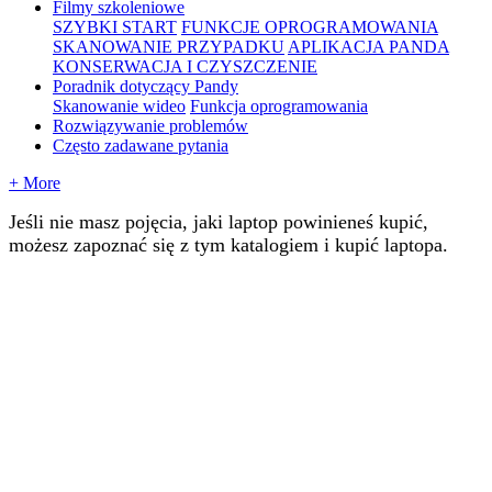
Filmy szkoleniowe
SZYBKI START
FUNKCJE OPROGRAMOWANIA
SKANOWANIE PRZYPADKU
APLIKACJA PANDA
KONSERWACJA I CZYSZCZENIE
Poradnik dotyczący Pandy
Skanowanie wideo
Funkcja oprogramowania
Rozwiązywanie problemów
Często zadawane pytania
+ More
Je
ś
li
nie
masz
poj
ę
cia
,
jaki
laptop
powiniene
ś
kupi
ć
,
mo
ż
esz
zapozna
ć
si
ę
z
tym
katalogiem
i
kupi
ć
laptopa
.