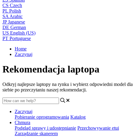
CS
Czech
PL
Polish
SA
Arabic
JP
Japanese
DE
German
US
English (US)
PT
Portuguese
Home
Zaczynaj
Rekomendacja laptopa
Odkryj najlepsze laptopy na rynku i wybierz odpowiedni model dla
siebie po przeczytaniu naszej rekomendacji.
Zaczynaj
Pobieranie oprogramowania
Katalog
Chmura
Podgląd sprawy i udostępnianie
Przechowywanie etui
Zarządzanie skanerem