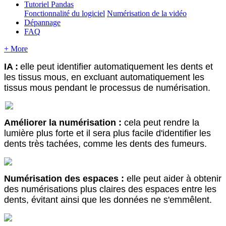
Tutoriel Pandas
Fonctionnalité du logiciel
Numérisation de la vidéo
Dépannage
FAQ
+ More
IA
:
elle
peut
identifier
automatiquement
les
dents
et
les
tissus
mous
,
en
excluant
automatiquement
les
tissus
mous
pendant
le
processus
de
num
é
risation
.
Am
é
liorer
la
num
é
risation
:
cela
peut
rendre
la
lumi
è
re
plus
forte
et
il
sera
plus
facile
d
'
identifier
les
dents
tr
è
s
tach
é
es
,
comme
les
dents
des
fumeurs
.
Num
é
risation
des
espaces
:
elle
peut
aider
à
obtenir
des
num
é
risations
plus
claires
des
espaces
entre
les
dents
,
é
vitant
ainsi
que
les
donn
é
es
ne
s
'
emm
ê
lent
.