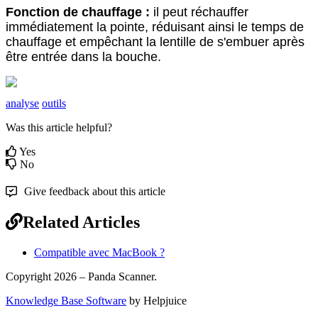
Fonction
de
chauffage
:
il
peut
r
é
chauffer
imm
é
diatement
la
pointe
,
r
é
duisant
ainsi
le
temps
de
chauffage
et
emp
ê
chant
la
lentille
de
s
'
embuer
apr
è
s
ê
tre
entr
é
e
dans
la
bouche
.
analyse
outils
Was this article helpful?
Yes
No
Give feedback about this article
Related Articles
Compatible avec MacBook ?
Copyright 2026 – Panda Scanner.
Knowledge Base Software
by Helpjuice