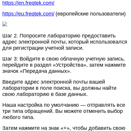
https
:
/
/
en
.
freqtek
.
com
/
https
:
/
/
eu
.
freqtek
.
com
/
(
е
в
р
о
п
е
й
с
к
и
е
п
о
л
ь
з
о
в
а
т
е
л
и
)
Ш
а
г
2
.
П
о
п
р
о
с
и
т
е
л
а
б
о
р
а
т
о
р
и
ю
п
р
е
д
о
с
т
а
в
и
т
ь
а
д
р
е
с
э
л
е
к
т
р
о
н
н
о
й
п
о
ч
т
ы
,
к
о
т
о
р
ы
й
и
с
п
о
л
ь
з
о
в
а
л
с
я
д
л
я
р
е
г
и
с
т
р
а
ц
и
и
у
ч
е
т
н
о
й
з
а
п
и
с
и
.
Ш
а
г
3
:
В
о
й
д
и
т
е
в
с
в
о
ю
о
б
л
а
ч
н
у
ю
у
ч
е
т
н
у
ю
з
а
п
и
с
ь
,
п
е
р
е
й
д
и
т
е
в
р
а
з
д
е
л
«
У
с
т
р
о
й
с
т
в
а
»
,
з
а
т
е
м
н
а
ж
м
и
т
е
з
н
а
ч
о
к
«
П
е
р
е
д
а
ч
а
д
а
н
н
ы
х
»
.
В
в
е
д
и
т
е
а
д
р
е
с
э
л
е
к
т
р
о
н
н
о
й
п
о
ч
т
ы
в
а
ш
е
й
л
а
б
о
р
а
т
о
р
и
и
в
п
о
л
е
п
о
и
с
к
а
,
в
ы
д
о
л
ж
н
ы
н
а
й
т
и
с
в
о
ю
л
а
б
о
р
а
т
о
р
и
ю
в
б
а
з
е
д
а
н
н
ы
х
.
Н
а
ш
а
н
а
с
т
р
о
й
к
а
п
о
у
м
о
л
ч
а
н
и
ю
—
о
т
п
р
а
в
л
я
т
ь
в
с
е
т
р
и
т
и
п
а
о
б
р
а
щ
е
н
и
й
.
В
ы
м
о
ж
е
т
е
о
т
м
е
н
и
т
ь
в
ы
б
о
р
л
ю
б
о
г
о
т
и
п
а
.
З
а
т
е
м
н
а
ж
м
и
т
е
н
а
з
н
а
к
«
+
»
,
ч
т
о
б
ы
д
о
б
а
в
и
т
ь
с
в
о
ю