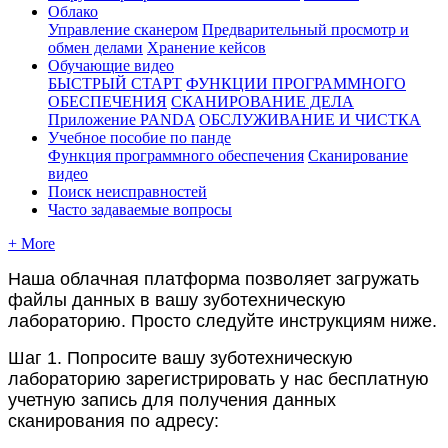
Облако
Управление сканером
Предварительный просмотр и
обмен делами
Хранение кейсов
Обучающие видео
БЫСТРЫЙ СТАРТ
ФУНКЦИИ ПРОГРАММНОГО
ОБЕСПЕЧЕНИЯ
СКАНИРОВАНИЕ ДЕЛА
Приложение PANDA
ОБСЛУЖИВАНИЕ И ЧИСТКА
Учебное пособие по панде
Функция программного обеспечения
Сканирование
видео
Поиск неисправностей
Часто задаваемые вопросы
+ More
Н
а
ш
а
о
б
л
а
ч
н
а
я
п
л
а
т
ф
о
р
м
а
п
о
з
в
о
л
я
е
т
з
а
г
р
у
ж
а
т
ь
ф
а
й
л
ы
д
а
н
н
ы
х
в
в
а
ш
у
з
у
б
о
т
е
х
н
и
ч
е
с
к
у
ю
л
а
б
о
р
а
т
о
р
и
ю
.
П
р
о
с
т
о
с
л
е
д
у
й
т
е
и
н
с
т
р
у
к
ц
и
я
м
н
и
ж
е
.
Ш
а
г
1
.
П
о
п
р
о
с
и
т
е
в
а
ш
у
з
у
б
о
т
е
х
н
и
ч
е
с
к
у
ю
л
а
б
о
р
а
т
о
р
и
ю
з
а
р
е
г
и
с
т
р
и
р
о
в
а
т
ь
у
н
а
с
б
е
с
п
л
а
т
н
у
ю
у
ч
е
т
н
у
ю
з
а
п
и
с
ь
д
л
я
п
о
л
у
ч
е
н
и
я
д
а
н
н
ы
х
с
к
а
н
и
р
о
в
а
н
и
я
п
о
а
д
р
е
с
у
: