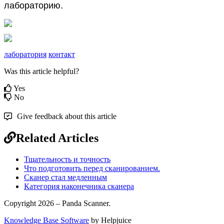
л
а
б
о
р
а
т
о
р
и
ю
.
лаборатория
контакт
Was this article helpful?
Yes
No
Give feedback about this article
Related Articles
Тщательность и точность
Что подготовить перед сканированием.
Сканер стал медленным
Категория наконечника сканера
Copyright 2026 – Panda Scanner.
Knowledge Base Software
by Helpjuice