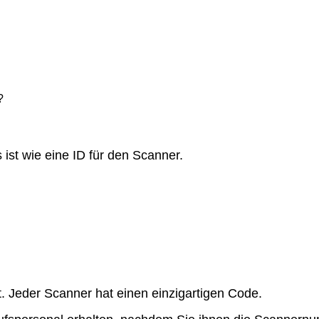
?
s
ist
wie
eine
ID
f
ü
r
den
Scanner
.
t
.
Jeder
Scanner
hat
einen
einzigartigen
Code
.