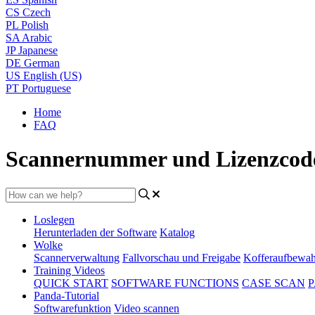
CS
Czech
PL
Polish
SA
Arabic
JP
Japanese
DE
German
US
English (US)
PT
Portuguese
Home
FAQ
Scannernummer und Lizenzcod
Loslegen
Herunterladen der Software
Katalog
Wolke
Scannerverwaltung
Fallvorschau und Freigabe
Kofferaufbewa
Training Videos
QUICK START
SOFTWARE FUNCTIONS
CASE SCAN
P
Panda-Tutorial
Softwarefunktion
Video scannen