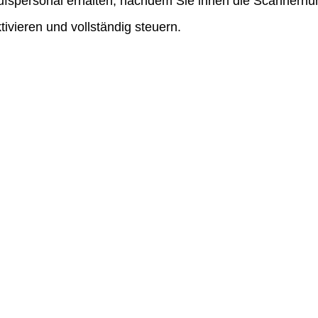
ufspersonal
erhalten
,
nachdem
Sie
ihnen
die
Scannern
tivieren
und
vollst
ä
ndig
steuern
.