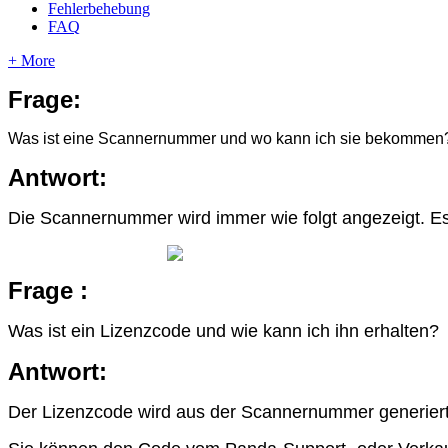
Fehlerbehebung
FAQ
+ More
Frage
:
Was
ist
eine
Scannernummer
und
wo
kann
ich
sie
bekommen
Antwort
:
Die
Scannernummer
wird
immer
wie
folgt
angezeigt
.
E
Frage
:
Was
ist
ein
Lizenzcode
und
wie
kann
ich
ihn
erhalten
?
Antwort
:
Der
Lizenzcode
wird
aus
der
Scannernummer
generier