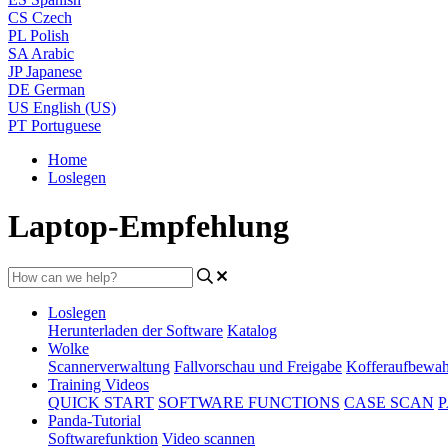
CS
Czech
PL
Polish
SA
Arabic
JP
Japanese
DE
German
US
English (US)
PT
Portuguese
Home
Loslegen
Laptop-Empfehlung
Loslegen
Herunterladen der Software
Katalog
Wolke
Scannerverwaltung
Fallvorschau und Freigabe
Kofferaufbewa
Training Videos
QUICK START
SOFTWARE FUNCTIONS
CASE SCAN
P
Panda-Tutorial
Softwarefunktion
Video scannen