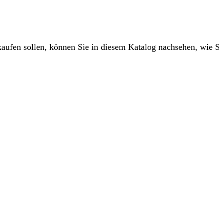
kaufen
sollen
,
k
ö
nnen
Sie
in
diesem
Katalog
nachsehen
,
wie
S