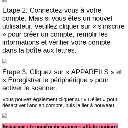
É
tape
2
.
Connectez
-
vous
à
votre
compte
.
Mais
si
vous
ê
tes
un
nouvel
utilisateur
,
veuillez
cliquer
sur
«
s
'
inscrire
»
pour
cr
é
er
un
compte
,
remplir
les
informations
et
v
é
rifier
votre
compte
dans
la
bo
î
te
aux
lettres
.
É
tape
3
.
Cliquez
sur
«
APPAREILS
»
et
«
Enregistrer
le
p
é
riph
é
rique
»
pour
activer
le
scanner
.
Vous
pouvez
é
galement
cliquer
sur
«
D
é
lier
»
pour
d
é
sactiver
l
'
ancien
compte
,
puis
le
lier
à
nouveau
.
Remarque
:
le
num
é
ro
du
scanner
s
'
affiche
toujours