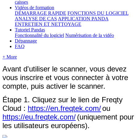
caisses
Vidéos de formation
DÉMARRAGE RAPIDE
FONCTIONS DU LOGICIEL
ANALYSE DE CAS
APPLICATION PANDA
ENTRETIEN ET NETTOYAGE
Tutoriel Pandas
Fonctionnalité du logiciel
Numérisation de la vidéo
Dépannage
FAQ
+ More
Avant
d
'
utiliser
le
scanner
,
vous
devez
vous
inscrire
et
vous
connecter
à
votre
compte
,
puis
activer
le
scanner
.
É
tape
1
.
Cliquez
sur
le
lien
de
Freqty
Cloud
:
https
:
/
/
en
.
freqtek
.
com
/
ou
https
:
/
/
eu
.
freqtek
.
com
/
(
uniquement
pour
les
utilisateurs
europ
é
ens
)
.