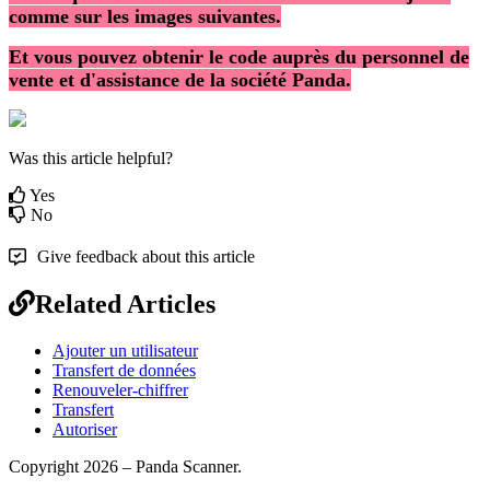
comme
sur
les
images
suivantes
.
Et
vous
pouvez
obtenir
le
code
aupr
è
s
du
personnel
de
vente
et
d
'
assistance
de
la
soci
é
t
é
Panda
.
Was this article helpful?
Yes
No
Give feedback about this article
Related Articles
Ajouter un utilisateur
Transfert de données
Renouveler-chiffrer
Transfert
Autoriser
Copyright 2026 – Panda Scanner.