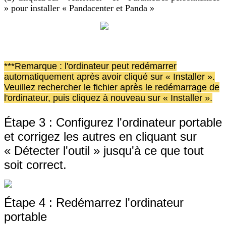
»
pour
installer
«
Pandacenter
et
Panda
»
*
*
*
Remarque
:
l
'
ordinateur
peut
red
é
marrer
automatiquement
apr
è
s
avoir
cliqu
é
sur
«
Installer
»
.
Veuillez
rechercher
le
fichier
apr
è
s
le
red
é
marrage
de
l
'
ordinateur
,
puis
cliquez
à
nouveau
sur
«
Installer
»
.
É
tape
3
:
Configurez
l
'
ordinateur
portable
et
corrigez
les
autres
en
cliquant
sur
«
D
é
tecter
l
'
outil
»
jusqu
'
à
ce
que
tout
soit
correct
.
É
tape
4
:
Red
é
marrez
l
'
ordinateur
portable