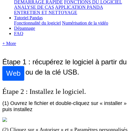
DÉMARRAGE RAPIDE
FONCTIONS DU LOGICIEL
ANALYSE DE CAS
APPLICATION PANDA
ENTRETIEN ET NETTOYAGE
Tutoriel Pandas
Fonctionnalité du logiciel
Numérisation de la vidéo
Dépannage
FAQ
+ More
É
tape
1
:
r
é
cup
é
rez
le
logiciel
à
partir
du
ou
de
la
cl
é
USB
.
Web
É
tape
2
:
Installez
le
logiciel
.
(
1
)
Ouvrez
le
fichier
et
double
-
cliquez
sur
«
installer
»
puis
installez
(
2
)
Cliquez
sur
«
Autoriser
»
et
«
Param
è
tres
personnalis
é
s