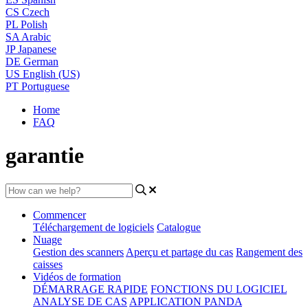
CS
Czech
PL
Polish
SA
Arabic
JP
Japanese
DE
German
US
English (US)
PT
Portuguese
Home
FAQ
garantie
Commencer
Téléchargement de logiciels
Catalogue
Nuage
Gestion des scanners
Aperçu et partage du cas
Rangement des
caisses
Vidéos de formation
DÉMARRAGE RAPIDE
FONCTIONS DU LOGICIEL
ANALYSE DE CAS
APPLICATION PANDA